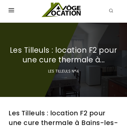
ACCUEIL
NOS LOCATIONS
Les Tilleuls : location F2 pour
A VISITER
une cure thermale à...
ACTUALITÉS
LES TILLEULS N°4
AGENDA
CONTACT
Les Tilleuls : location F2 pour
une cure thermale à Bains-les-